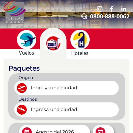
/paquetes-personalizados?categoria=19-colombiapunta-c
0800-888-0062
Vuelos
Hoteles
Paquetes
Origen
Destinos