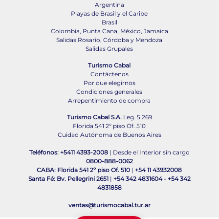
Argentina
Playas de Brasil y el Caribe
Brasil
Colombia, Punta Cana, México, Jamaica
Salidas Rosario, Córdoba y Mendoza
Salidas Grupales
Turismo Cabal
Contáctenos
Por que elegirnos
Condiciones generales
Arrepentimiento de compra
Turismo Cabal S.A.
Leg. 5.269
Florida 541 2º piso Of. 510
Cuidad Autónoma de Buenos Aires
Teléfonos: +5411 4393-2008
| Desde el Interior sin cargo
0800-888-0062
CABA: Florida 541 2º piso Of. 510
|
+54 11 43932008
Santa Fé: Bv. Pellegrini 2651
|
+54 342 4831604
-
+54 342
4831858
ventas@turismocabal.tur.ar