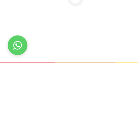
Paquetes
Argentina
Playas de Brasil y el Caribe
Brasil
Colombia, Punta Cana, México, Jamaica
Salidas Rosario, Córdoba y Mendoza
Salidas Grupales