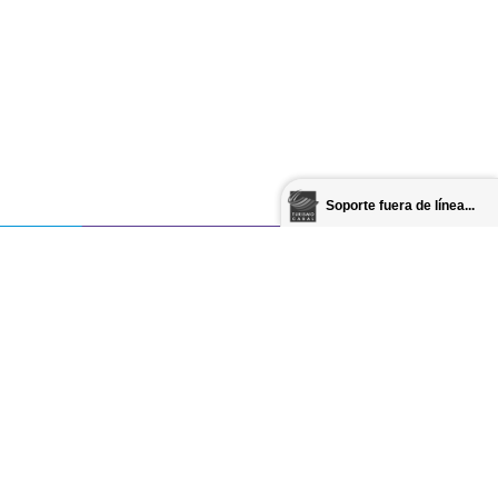
Soporte fuera de línea...
Turismo Cabal S.A.
Leg. 5.269
Florida 541 2º piso Of. 510
Cuidad Autónoma de Buenos Aires
008
| Desde el Interior sin cargo
0800-888-0062
BA: Florida 541 2º piso Of. 510
|
+54 11 43932008
egrini 2651
|
+54 342 4831604
-
+54 342 4831858
ventas@turismocabal.tur.ar