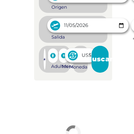
Origen
Salida
1
0
Buscar
Adultos
Menores
Moneda