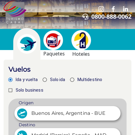
0800-888-0062
Paquetes
Hoteles
Vuelos
Ida y vuelta
Solo ida
Multidestino
Solo business
Origen
Destino