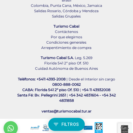
Brasil
Colombia, Punta Cana, México, Jamaica
Salidas Rosario, Córdoba y Mendoza
Salidas Grupales
Turismo Cabal
Contáctenos
Por que elegirnos
Condiciones generales
Arrepentimiento de compra
Turismo Cabal S.A.
Leg. 5.269
Florida 541 2º piso Of. 510
Cuidad Autónoma de Buenos Aires
Teléfonos: +5411 4393-2008
| Desde el Interior sin cargo
0800-888-0062
CABA: Florida 541 2º piso Of. 510
|
+54 11 43932008
Santa Fé: Bv. Pellegrini 2651
|
+54 342 4831604
-
+54 342
4831858
ventas@turismocabal.tur.ar
FILTROS